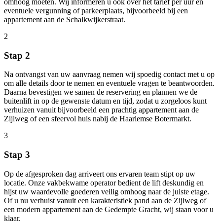
omhoog moeten. Wij informeren u ook over het tarief per uur en
eventuele vergunning of parkeerplaats, bijvoorbeeld bij een
appartement aan de Schalkwijkerstraat.
2
Stap 2
Na ontvangst van uw aanvraag nemen wij spoedig contact met u op
om alle details door te nemen en eventuele vragen te beantwoorden.
Daarna bevestigen we samen de reservering en plannen we de
buitenlift in op de gewenste datum en tijd, zodat u zorgeloos kunt
verhuizen vanuit bijvoorbeeld een prachtig appartement aan de
Zijlweg of een sfeervol huis nabij de Haarlemse Botermarkt.
3
Stap 3
Op de afgesproken dag arriveert ons ervaren team stipt op uw
locatie. Onze vakbekwame operator bedient de lift deskundig en
hijst uw waardevolle goederen veilig omhoog naar de juiste etage.
Of u nu verhuist vanuit een karakteristiek pand aan de Zijlweg of
een modern appartement aan de Gedempte Gracht, wij staan voor u
klaar.