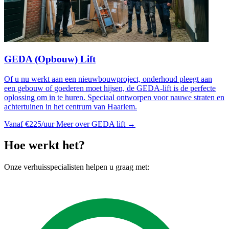
GEDA (Opbouw) Lift
Of u nu werkt aan een nieuwbouwproject, onderhoud pleegt aan
een gebouw of goederen moet hijsen, de GEDA-lift is de perfecte
oplossing om in te huren. Speciaal ontworpen voor nauwe straten en
achtertuinen in het centrum van Haarlem.
Vanaf €225/uur
Meer over GEDA lift →
Hoe werkt het?
Onze verhuisspecialisten helpen u graag met: