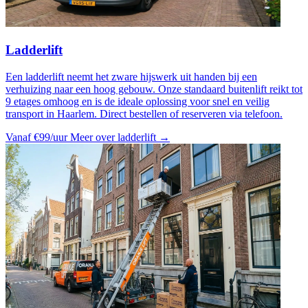
Ladderlift
Een ladderlift neemt het zware hijswerk uit handen bij een
verhuizing naar een hoog gebouw. Onze standaard buitenlift reikt tot
9 etages omhoog en is de ideale oplossing voor snel en veilig
transport in Haarlem. Direct bestellen of reserveren via telefoon.
Vanaf €99/uur
Meer over ladderlift →