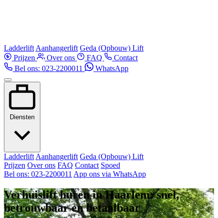
Ladderlift
Aanhangerlift
Geda (Opbouw) Lift
Prijzen
Over ons
FAQ
Contact
Bel ons: 023-2200011
WhatsApp
Diensten
Ladderlift
Aanhangerlift
Geda (Opbouw) Lift
Prijzen
Over ons
FAQ
Contact
Spoed
Bel ons: 023-2200011
App ons via WhatsApp
Verhuislift huren in Haarlem: snel,
betrouwbaar en betaalbaar