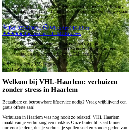
Met onze buitenlift en een goed team maken we iedere verhuizing
gewoon makkelijk. Groot familiehuis of klein appartement, we staan
binnen een uur bij je voor de deur!
Bel: 023-2200011
WhatsApp? Klik hier!
★★★★★
Top beoordeeld - 647 Reviews
"VHL-Haarlem reageerde razendsnel op mijn
aanvraag. De vriendelijke medewerker zorgde voor een
veilige en efficiënte verhuizing. Echt een aanrader!"
Jan Croes, Jan 2025, Haarlem
Vanaf
€99
eerste uur
Welkom bij VHL-Haarlem: verhuizen
zonder stress in Haarlem
Betaalbare en betrouwbare liftservice nodig? Vraag vrijblijvend een
gratis offerte aan!
Verhuizen in Haarlem was nog nooit zo relaxed! VHL Haarlem
maakt van je verhuizing een makkie. Onze buitenlift staat binnen 1
uur voor je deur, dus je verhuist je spullen snel en zonder gedoe van