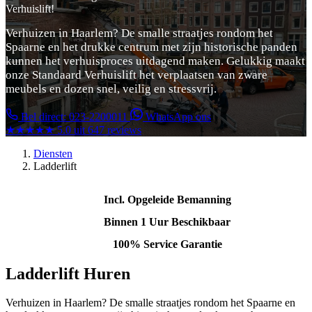
Verhuislift!
Verhuizen in Haarlem? De smalle straatjes rondom het
Spaarne en het drukke centrum met zijn historische panden
kunnen het verhuisproces uitdagend maken. Gelukkig maakt
onze Standaard Verhuislift het verplaatsen van zware
meubels en dozen snel, veilig en stressvrij.
Bel direct: 023-2200011
WhatsApp ons
★★★★★
5.0 uit 647 reviews
Diensten
Ladderlift
Incl. Opgeleide Bemanning
Binnen 1 Uur Beschikbaar
100% Service Garantie
Ladderlift Huren
Verhuizen in Haarlem? De smalle straatjes rondom het Spaarne en