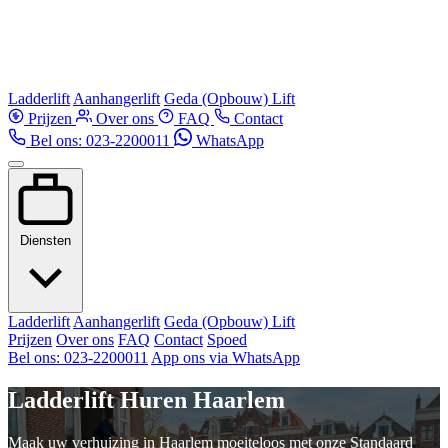
Ladderlift
Aanhangerlift
Geda (Opbouw) Lift
Prijzen
Over ons
FAQ
Contact
Bel ons: 023-2200011
WhatsApp
Diensten
Ladderlift
Aanhangerlift
Geda (Opbouw) Lift
Prijzen
Over ons
FAQ
Contact
Spoed
Bel ons: 023-2200011
App ons via WhatsApp
Ladderlift Huren Haarlem
Maak uw verhuizing in Haarlem moeiteloos met onze Standaard