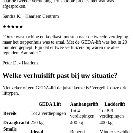
naar de tweede verdieping. Prijs klopte precies met wat was
afgesproken."
Sandra K. - Haarlem Centrum
★★★★★
"Onze wasmachine en koelkast moesten naar de tweede verdieping,
maar het trappenhuis was te smal. Met de GEDA-lift was het in 20
minuten gepiept. Fijn dat er twee verhuizers bij waren die alles
regelden. Aanrader."
Peter D. - Haarlem
Welke verhuislift past bij uw situatie?
Niet zeker of een GEDA-lift de juiste keuze is? Vergelijk onze drie
lifttypen.
GEDA Lift
Aanhangerlift
Ladderlift
Tot 4
Tot 8-9
Bereik
Tot 2 verdiepingen
verdiepingen
verdiepingen
Draagkracht
250 kg
400 kg
400 kg
Smalle
Ideaal
Beperkt
Minder geschikt