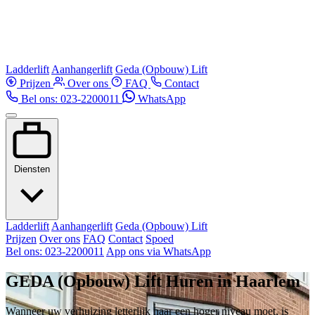
Ladderlift
Aanhangerlift
Geda (Opbouw) Lift
Prijzen
Over ons
FAQ
Contact
Bel ons: 023-2200011
WhatsApp
Diensten
Ladderlift
Aanhangerlift
Geda (Opbouw) Lift
Prijzen
Over ons
FAQ
Contact
Spoed
Bel ons: 023-2200011
App ons via WhatsApp
GEDA (Opbouw) Lift Huren in Haarlem
Wanneer uw verhuizing letterlijk naar een hoger niveau moet, is