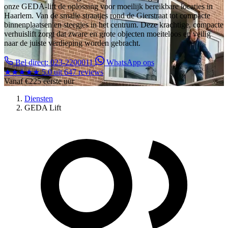
onze GEDA-lift de oplossing voor moeilijk bereikbare locaties in
Haarlem. Van de smalle straatjes rond de Gierstraat tot compacte
binnenplaatsen en steegjes in het centrum. Deze krachtige, compacte
verhuislift zorgt dat zware en grote objecten moeiteloos en veilig
naar de juiste verdieping worden gebracht.
Bel direct: 023-2200011
WhatsApp ons
★★★★★
5.0 uit 647 reviews
Vanaf
€225
eerste uur
Diensten
GEDA Lift