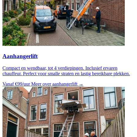
Aanhangerlift
Compact en wendbaar, tot 4 verdiepingen. Inclusief ervaren
chauffeur. Perfect voor smalle straten en lastig bereikbare plekken.
Vanaf €99/uur
Meer over aanhangerlift →