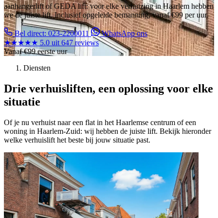
aanhangerlift of GEDA lift: voor elke verhuizing in Haarlem hebben
we de juiste lift. Inclusief opgeleide bemanning, vanaf €99 per uur.
Bel direct: 023-2200011
WhatsApp ons
★★★★★
5.0 uit 647 reviews
Vanaf
€99
eerste uur
Diensten
Drie verhuisliften, een oplossing voor elke
situatie
Of je nu verhuist naar een flat in het Haarlemse centrum of een
woning in Haarlem-Zuid: wij hebben de juiste lift. Bekijk hieronder
welke verhuislift het beste bij jouw situatie past.