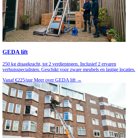
GEDA lift
250 kg draagkracht, tot 2 verdiepingen. Inclusief 2 ervaren
verhuisspecialisten. Geschikt voor zware meubels en lastige locaties.
Vanaf €225/uur
Meer over GEDA lift →