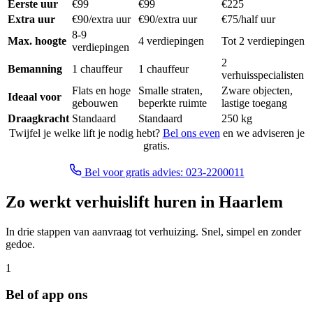
Eerste uur
€99
€99
€225
Extra uur
€90/extra uur
€90/extra uur
€75/half uur
8-9
Max. hoogte
4 verdiepingen
Tot 2 verdiepingen
verdiepingen
2
Bemanning
1 chauffeur
1 chauffeur
verhuisspecialisten
Flats en hoge
Smalle straten,
Zware objecten,
Ideaal voor
gebouwen
beperkte ruimte
lastige toegang
Draagkracht
Standaard
Standaard
250 kg
Twijfel je welke lift je nodig hebt?
Bel ons even
en we adviseren je
gratis.
Bel voor gratis advies: 023-2200011
Zo werkt verhuislift huren in Haarlem
In drie stappen van aanvraag tot verhuizing. Snel, simpel en zonder
gedoe.
1
Bel of app ons