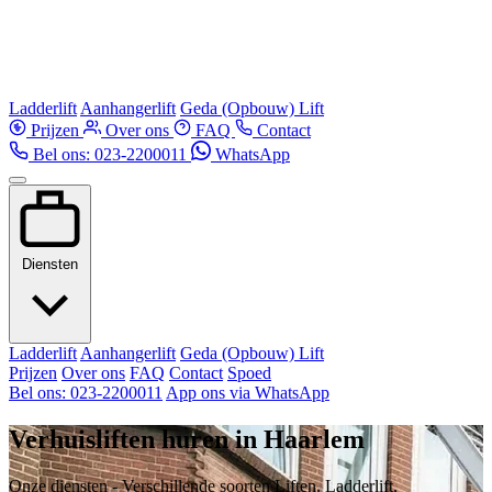
Ladderlift
Aanhangerlift
Geda (Opbouw) Lift
Prijzen
Over ons
FAQ
Contact
Bel ons: 023-2200011
WhatsApp
Diensten
Ladderlift
Aanhangerlift
Geda (Opbouw) Lift
Prijzen
Over ons
FAQ
Contact
Spoed
Bel ons: 023-2200011
App ons via WhatsApp
Verhuisliften huren in Haarlem
Onze diensten - Verschillende soorten Liften. Ladderlift,